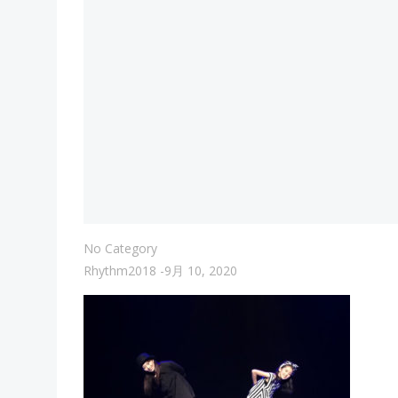
No Category
Rhythm2018
-
9月 10, 2020