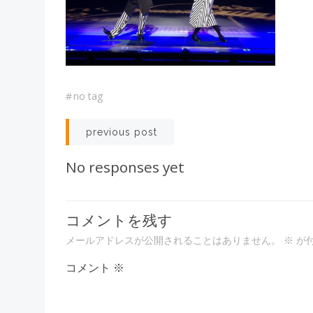
#
no tag
投
previous post
稿
No responses yet
ナ
コメントを残す
ビ
メールアドレスが公開されることはありません。
※
が
ゲ
コメント
※
ー