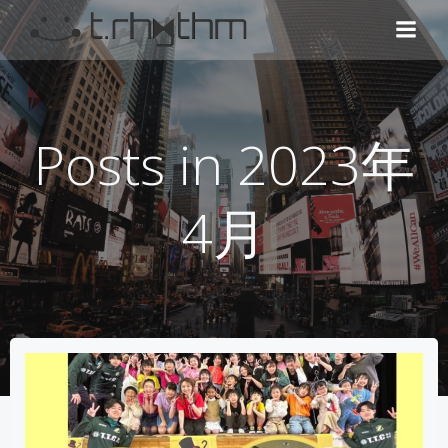
コ
ン
テ
ン
ツ
へ
Posts in 2023年
ス
キ
ッ
4月
プ