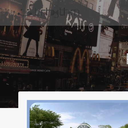
コ
ン
テ
ン
ツ
へ
ス
キ
ッ
プ