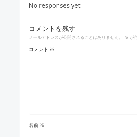
稿
No responses yet
ナ
コメントを残す
ビ
メールアドレスが公開されることはありません。
※
が
ゲ
コメント
※
ー
シ
ョ
ン
名前
※