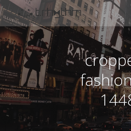
コ
ン
テ
ン
ツ
へ
ス
croppe
キ
ッ
プ
fashion
144