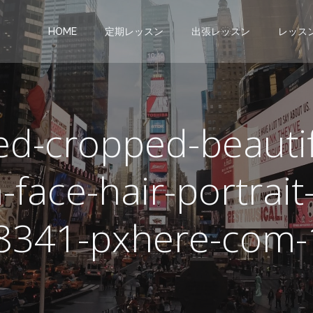
HOME
定期レッスン
出張レッスン
レッス
d-cropped-beautifu
-face-hair-portrai
8341-pxhere-com-1