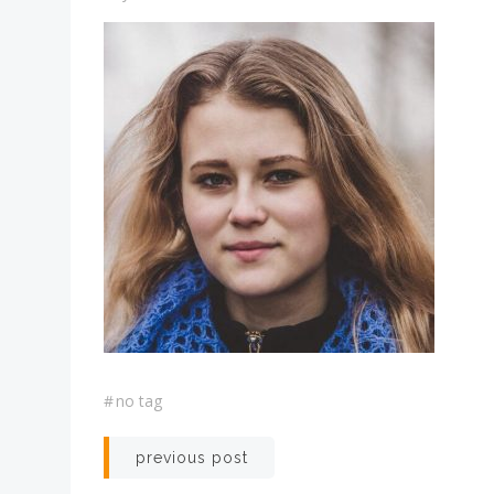
#
no tag
投
previous post