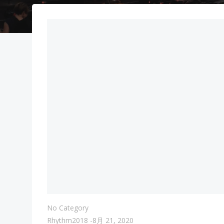
No Category
Rhythm2018
-
8月 21, 2020