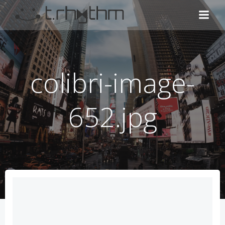
コ
ン
テ
ン
ツ
へ
colibri-image-
ス
キ
ッ
652.jpg
プ