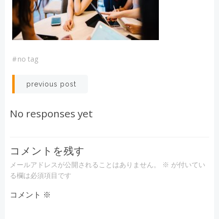
#
no tag
投
previous post
稿
No responses yet
ナ
ビ
コメントを残す
メールアドレスが公開されることはありません。
※
が付いてい
ゲ
る欄は必須項目です
コメント
ー
※