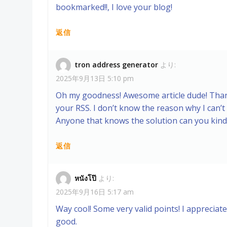
bookmarked!!, I love your blog!
返信
tron address generator
より:
2025年9月13日 5:10 pm
Oh my goodness! Awesome article dude! Thank
your RSS. I don’t know the reason why I can’t 
Anyone that knows the solution can you kind
返信
หนังโป๊
より:
2025年9月16日 5:17 am
Way cool! Some very valid points! I appreciate 
good.