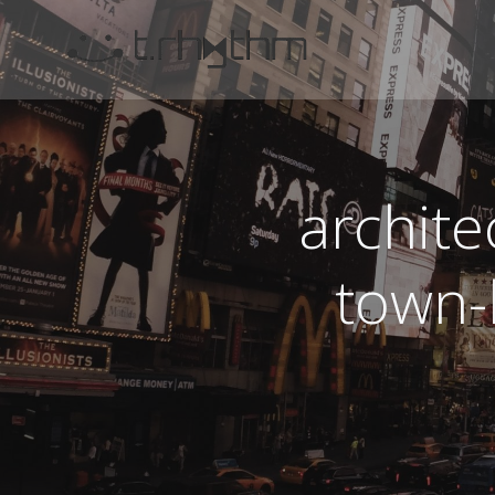
コ
ン
テ
ン
ツ
へ
ス
archite
キ
ッ
プ
town-