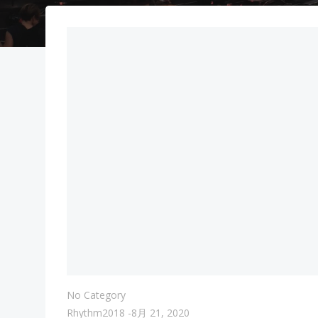
No Category
Rhythm2018
-
8月 21, 2020