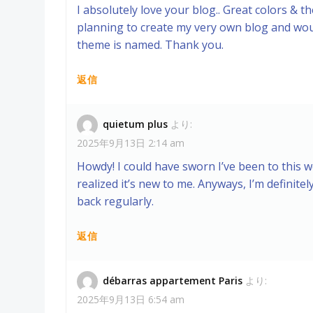
I absolutely love your blog.. Great colors & th
planning to create my very own blog and woul
theme is named. Thank you.
返信
quietum plus
より:
2025年9月13日 2:14 am
Howdy! I could have sworn I’ve been to this 
realized it’s new to me. Anyways, I’m definitel
back regularly.
返信
débarras appartement Paris
より:
2025年9月13日 6:54 am