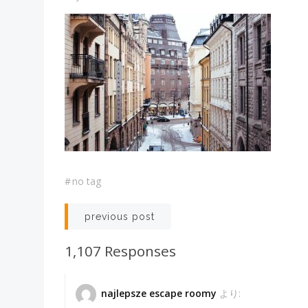
#
no tag
投
previous post
稿
1,107 Responses
ナ
najlepsze escape roomy
より: