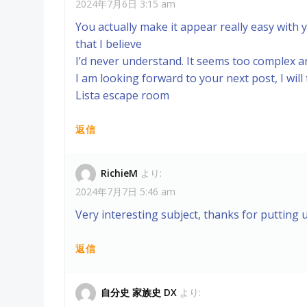
ビ
2024年7月6日 3:15 am
You actually make it appear really easy with y
ゲ
that I believe
I’d never understand. It seems too complex 
ー
I am looking forward to your next post, I will t
Lista escape room
シ
ョ
返信
ン
RichieM
より:
2024年7月7日 5:46 am
Very interesting subject, thanks for putting 
返信
自分史 家族史 DX
より: