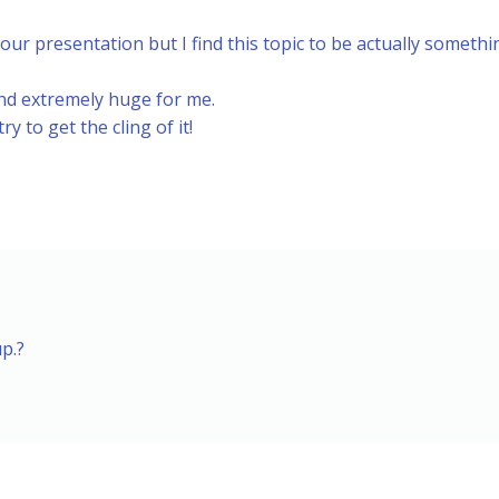
our presentation but I find this topic to be actually somethi
and extremely huge for me.
ry to get the cling of it!
up.
?