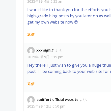
2025年9月4日 5:25 am
I would like to thank you for the efforts you
high-grade blog posts by you later on as well
get my own website now 😉
返信
xxxหลุดนร
より:
2025年9月9日 3:19 pm
Hey there! I just wish to give you a huge th
post. I’ll be coming back to your web site fo
返信
audifort official website
より:
2025年9月12日 6:50 pm