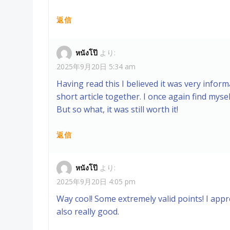
返信
หนังโป๊
より:
2025年9月20日 5:34 am
Having read this I believed it was very inform
short article together. I once again find mys
But so what, it was still worth it!
返信
หนังโป๊
より:
2025年9月20日 4:05 pm
Way cool! Some extremely valid points! I appre
also really good.