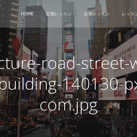
HOME
定期レッスン
出張レッスン
レッス
cture-road-street
building-140130-p
com.jpg