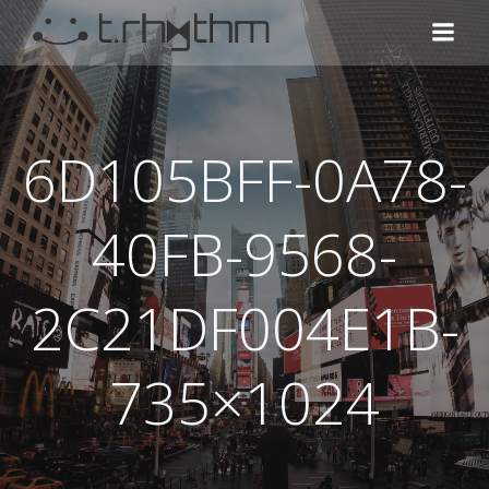
コ
ン
テ
ン
ツ
へ
6D105BFF-0A78-
ス
キ
ッ
40FB-9568-
プ
2C21DF004E1B-
735×1024