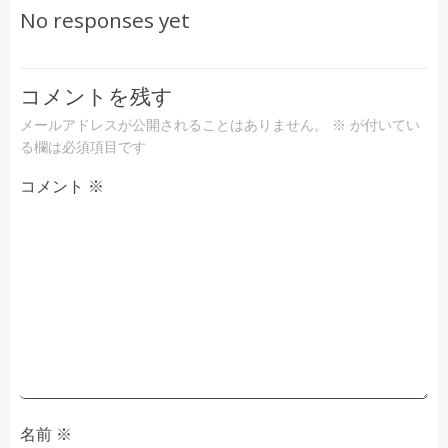
稿
No responses yet
ナ
ビ
コメントを残す
メールアドレスが公開されることはありません。
※
が付いてい
ゲ
る欄は必須項目です
コメント
ー
※
シ
ョ
ン
名前
※