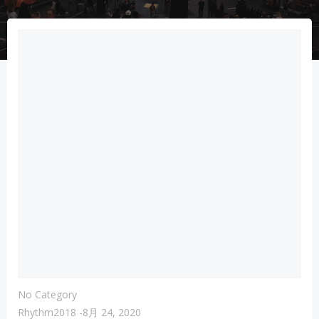
No Category
Rhythm2018
-
8月 24, 2020