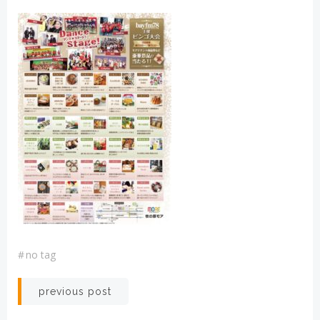
#
no tag
投
previous post