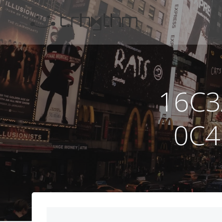
コ
ン
テ
ン
ツ
へ
ス
16C3
キ
ッ
プ
0C4