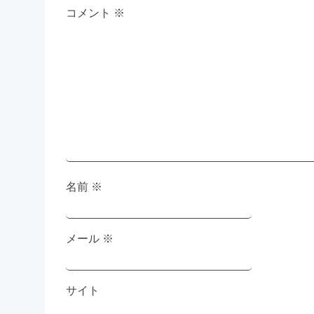
ゲ
コメント
※
ー
シ
ョ
ン
名前
※
メール
※
サイト