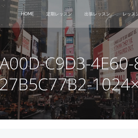
HOME
定期レッスン
出張レッスン
レッス
A00D-C9D3-4E60-
27B5C77B2-1024