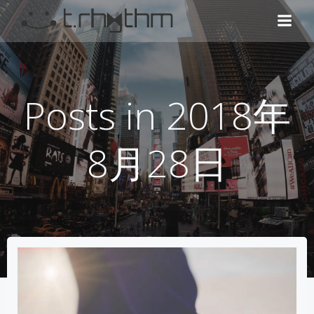
コ
ン
テ
ン
ツ
へ
Posts in 2018年
ス
キ
ッ
8月28日
プ