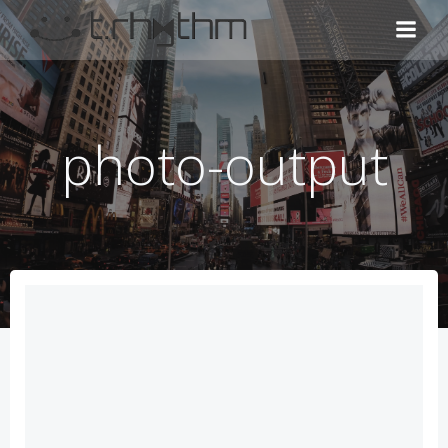
コ
ン
テ
ン
ツ
へ
photo-output
ス
キ
ッ
プ