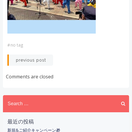
#
no tag
投
previous post
稿
Comments are closed
ナ
Search
ビ
for:
ゲ
最近の投稿
ー
新規&ご紹介キャンペーン🎁