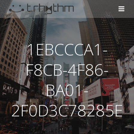
コ
ン
テ
ン
ツ
へ
1EBCCCA1-
ス
キ
ッ
F8CB-4F86-
プ
BA01-
2F0D3C78285E