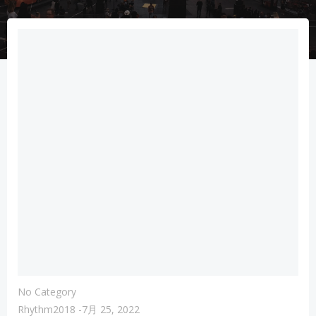
No Category
Rhythm2018
-
7月 25, 2022