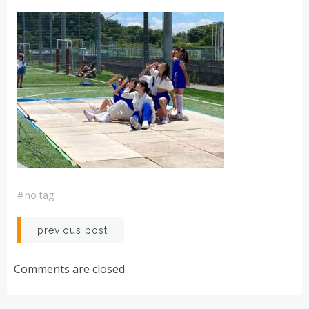
#
no tag
投
previous post
稿
Comments are closed
ナ