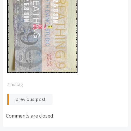
#
no tag
投
previous post
稿
Comments are closed
ナ