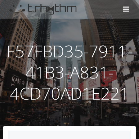
コ
ン
テ
ン
ツ
へ
F57FBD35-7911-
ス
キ
ッ
41B3-A831-
プ
4CD70AD1E221