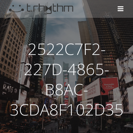
コ
ン
テ
ン
ツ
へ
2522C7F2-
ス
キ
ッ
227D-4865-
プ
B8AC-
3CDA8F102D35