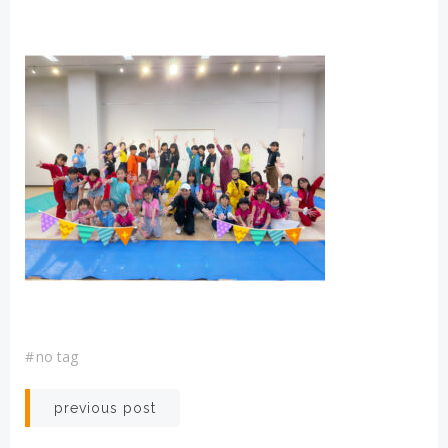
#
no tag
投
previous post