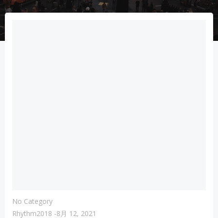
No Category
Rhythm2018
-
8月 12, 2021