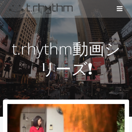
コ
ン
テ
ン
ツ
へ
t.rhythm動画シ
ス
キ
ッ
リーズ❗️
プ