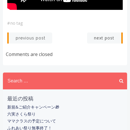
#
no tag
投
投
next post
previous post
稿
稿
Comments are closed
ナ
ナ
Search
ビ
ビ
for:
ゲ
ゲ
最近の投稿
ー
ー
新規&ご紹介キャンペーン🎁
六実さくら祭り
シ
シ
ママクラスの予定について
ふれあい祭り無事終了！